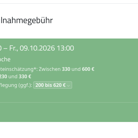
ilnahmegebühr
0
–
Fr., 09.10.2026 13:00
oche
steinschätzung*:
Zwischen
330
und
600 €
230
und
330 €
flegung
(ggf.)
:
200 bis 620 €