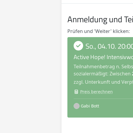
Anmeldung und Te
Prüfen und 'Weiter' klicken:
Verfügbare Termine
Termin auswählen:
So., 04.10. 20:0
Active Hope! Intensivw
Teilnahmenbetrag n. Selb
sozialermäßigt:
Zwischen
zzgl. Unterkunft und Verp
Preis berechnen
Gabi Bott
Preisinformationen