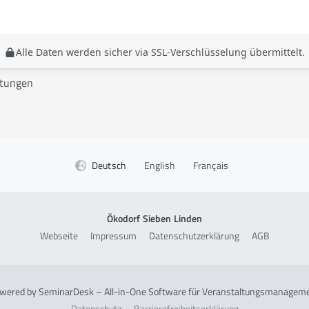
Alle Daten werden sicher via SSL-Verschlüsselung übermittelt.
ltungen
Deutsch
·
English
·
Français
Ökodorf Sieben Linden
Webseite
·
Impressum
·
Datenschutzerklärung
·
AGB
wered by SeminarDesk – All-in-One Software für Veranstaltungsmanagem
Datenschutz
·
Barrierefreiheitserklärung