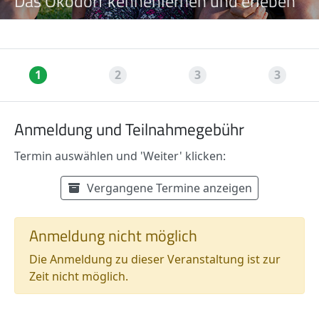
Das Ökodorf kennenlernen und erleben
1
2
3
3
Anmeldung und Teilnahmegebühr
Termin auswählen und 'Weiter' klicken:
Verfügbare Termine
Termin auswählen:
Vergangene Termine anzeigen
Preisinformationen
Anmeldung nicht möglich
Die Anmeldung zu dieser Veranstaltung ist zur
Zeit nicht möglich.