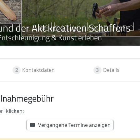
und der Akt kreativen Schaffens
Entschleunigung & Kunst erleben
2
Kontaktdaten
3
Details
ilnahmegebühr
' klicken:
Vergangene Termine anzeigen