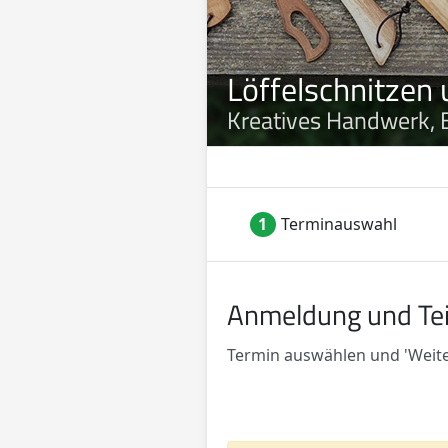
Löffelschnitzen 
Kreatives Handwerk, 
1
Terminauswahl
Anmeldung und Te
Termin auswählen und 'Weiter
Verfügbare Termine
Termin auswählen: