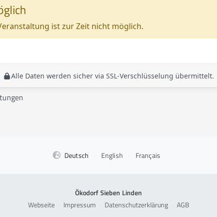
glich
ranstaltung ist zur Zeit nicht möglich.
Alle Daten werden sicher via SSL-Verschlüsselung übermittelt.
ltungen
Deutsch
·
English
·
Français
Ökodorf Sieben Linden
Webseite
·
Impressum
·
Datenschutzerklärung
·
AGB