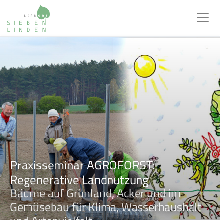
Praxisseminar AGROFORST:
Regenerative Landnutzung
Bäume auf Grünland, Acker und im
Gemüsebau für Klima, Wasserhaushalt