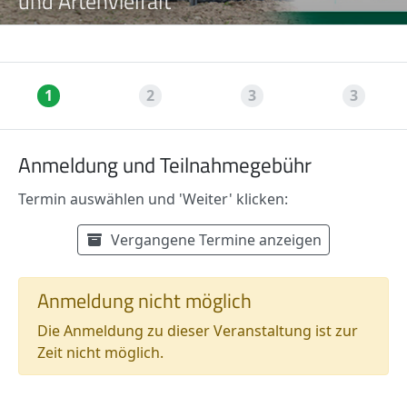
und Artenvielfalt
1
2
3
3
Anmeldung und Teilnahmegebühr
Termin auswählen und 'Weiter' klicken:
Verfügbare Termine
Termin auswählen:
Vergangene Termine anzeigen
Preisinformationen
Anmeldung nicht möglich
Die Anmeldung zu dieser Veranstaltung ist zur
Zeit nicht möglich.