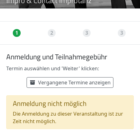
Impro & Contact Improtanz
1
2
3
3
Anmeldung und Teilnahmegebühr
Termin auswählen und 'Weiter' klicken:
Verfügbare Termine
Termin auswählen:
Vergangene Termine anzeigen
Preisinformationen
Anmeldung nicht möglich
Die Anmeldung zu dieser Veranstaltung ist zur
Zeit nicht möglich.