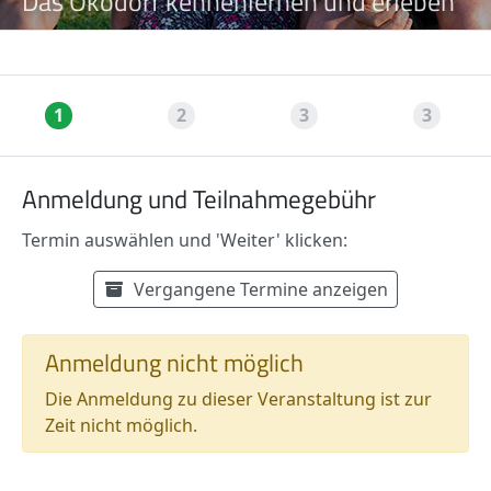
Das Ökodorf kennenlernen und erleben
1
2
3
3
Anmeldung und Teilnahmegebühr
Termin auswählen und 'Weiter' klicken:
Verfügbare Termine
Termin auswählen:
Vergangene Termine anzeigen
Preisinformationen
Anmeldung nicht möglich
Die Anmeldung zu dieser Veranstaltung ist zur
Zeit nicht möglich.