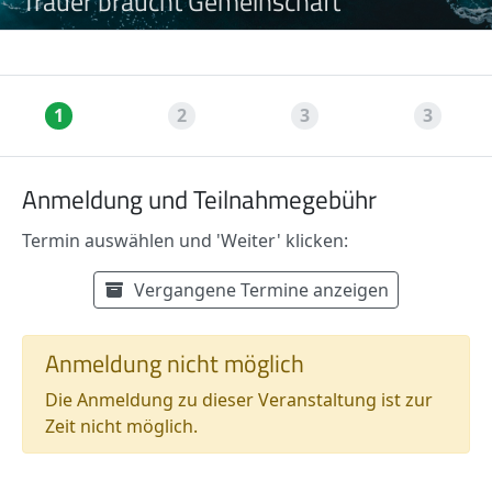
Trauer braucht Gemeinschaft
1
2
3
3
Anmeldung und Teilnahmegebühr
Termin auswählen und 'Weiter' klicken:
Verfügbare Termine
Termin auswählen:
Vergangene Termine anzeigen
Anmeldung nicht möglich
Die Anmeldung zu dieser Veranstaltung ist zur
Zeit nicht möglich.