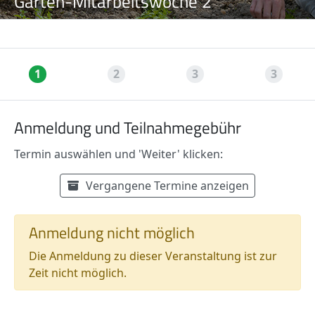
Garten-Mitarbeitswoche 2
1
2
3
3
Anmeldung und Teilnahmegebühr
Termin auswählen und 'Weiter' klicken:
Verfügbare Termine
Termin auswählen:
Vergangene Termine anzeigen
Preisinformationen
Anmeldung nicht möglich
Die Anmeldung zu dieser Veranstaltung ist zur
Zeit nicht möglich.